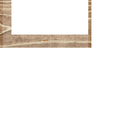
コメント
2/25 子育てママさんの
１１月３日 マネ
コメントを追加…
ハッピーマネー教室
ミナー報告